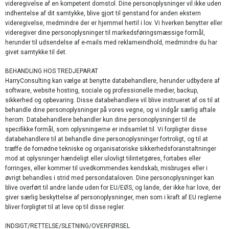
videregivelse af en kompetent domstol. Dine personoplysninger vil ikke uden
indhentelse af dit samtykke, blive gjort til genstand for anden ekstern
videregivelse, medmindre der er hjemmel hertil i lov. Vi hverken benytter eller
videregiver dine personoplysninger til markedsføringsmæssige formål,
herunder til udsendelse af e-mails med reklameindhold, medmindre du har
givet samtykke til det.
BEHANDLING HOS TREDJEPARAT
HarryConsulting kan vælge at benytte databehandlere, herunder udbydere af
software, website hosting, sociale og professionelle medier, backup,
sikkerhed og opbevaring. Disse databehandlere vil blive instrueret af os til at
behandle dine personoplysninger på vores vegne, og vi indgår særlig aftale
herom. Databehandlere behandler kun dine personoplysninger til de
specifikke formål, som oplysningerne er indsamlet til. Vi forpligter disse
databehandlere til at behandle dine personoplysninger fortroligt, og til at
træffe de fornødne tekniske og organisatoriske sikkerhedsforanstaltninger
mod at oplysninger hændeligt eller ulovligt tilintetgøres, fortabes eller
forringes, eller kommer til uvedkommendes kendskab, misbruges eller i
øvrigt behandles i strid med persondataloven. Dine personoplysninger kan
blive overført til andre lande uden for EU/EØS, og lande, der ikke har love, der
giver særlig beskyttelse af personoplysninger, men som i kraft af EU reglerne
bliver forpligtet til at leve op til disse regler.
INDSIGT/RETTELSE/SLETNING/OVERFØRSEL