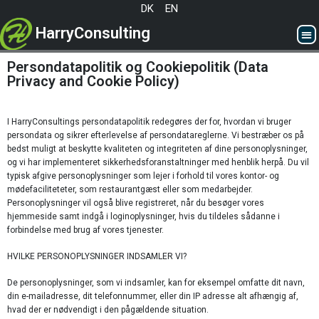
DK
EN
HarryConsulting
Persondatapolitik og Cookiepolitik (Data
Privacy and Cookie Policy)
I HarryConsultings persondatapolitik redegøres der for, hvordan vi bruger
persondata og sikrer efterlevelse af persondatareglerne. Vi bestræber os på
bedst muligt at beskytte kvaliteten og integriteten af dine personoplysninger,
og vi har implementeret sikkerhedsforanstaltninger med henblik herpå. Du vil
typisk afgive personoplysninger som lejer i forhold til vores kontor- og
mødefaciliteteter, som restaurantgæst eller som medarbejder.
Personoplysninger vil også blive registreret, når du besøger vores
hjemmeside samt indgå i loginoplysninger, hvis du tildeles sådanne i
forbindelse med brug af vores tjenester.
HVILKE PERSONOPLYSNINGER INDSAMLER VI?
De personoplysninger, som vi indsamler, kan for eksempel omfatte dit navn,
din e-mailadresse, dit telefonnummer, eller din IP adresse alt afhængig af,
hvad der er nødvendigt i den pågældende situation.