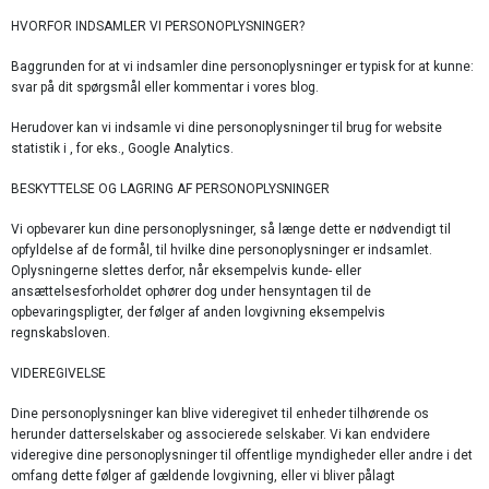
HVORFOR INDSAMLER VI PERSONOPLYSNINGER?
Baggrunden for at vi indsamler dine personoplysninger er typisk for at kunne:
svar på dit spørgsmål eller kommentar i vores blog.
Herudover kan vi indsamle vi dine personoplysninger til brug for website
statistik i , for eks., Google Analytics.
BESKYTTELSE OG LAGRING AF PERSONOPLYSNINGER
Vi opbevarer kun dine personoplysninger, så længe dette er nødvendigt til
opfyldelse af de formål, til hvilke dine personoplysninger er indsamlet.
Oplysningerne slettes derfor, når eksempelvis kunde- eller
ansættelsesforholdet ophører dog under hensyntagen til de
opbevaringspligter, der følger af anden lovgivning eksempelvis
regnskabsloven.
VIDEREGIVELSE
Dine personoplysninger kan blive videregivet til enheder tilhørende os
herunder datterselskaber og associerede selskaber. Vi kan endvidere
videregive dine personoplysninger til offentlige myndigheder eller andre i det
omfang dette følger af gældende lovgivning, eller vi bliver pålagt