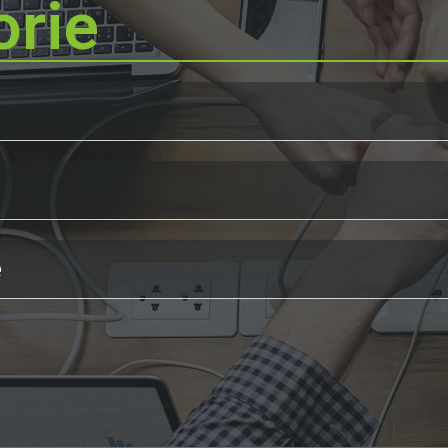
orie
e