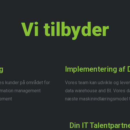
Vi tilbyder
g
Implementering af 
ores kunder på området for
Vores team kan udvikle og levere
formation management
data warehouse and BI. Vores dat
gement
næste maskinindlæringsmodel t
Din IT Talentpartn