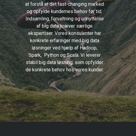
at forstå at det fast-changing marked
og opfylde kundernes behov før tid.
Indsamling, forvaltning og udnyttelse
af big data kræver særlige
ekspertiser. Vores konsulenter har
konkrete erfaringer med big data
løsninger ved hjælp af Hadoop,
Spark, Python og Scala. Vi leverer
stabil big data løsning, som opfylder
de konkrete behov hos vores kunder.